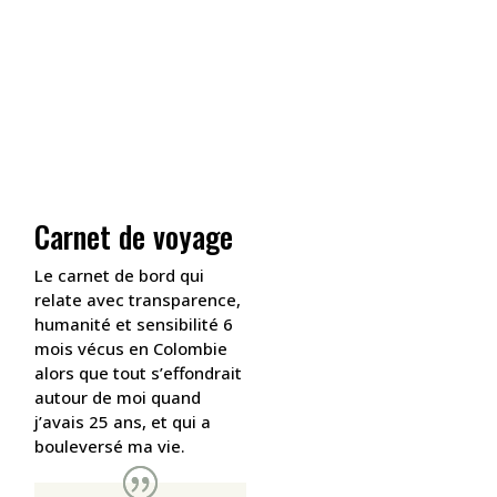
Pourquoi m’a-t-elle toujours attirée ?
Pour fuir ? Pour découvrir ?
Pour prouver ? Pour prouver aux autres, ou
à moi ? Ou aux deux.
Quoiqu’il en soit, je suis parti. Et je le
partage !
Sa danse se déroule en douceur, montrant élé
Carnet de voyage
Le carnet de bord qui
relate avec transparence,
humanité et sensibilité 6
mois vécus en Colombie
alors que tout s’effondrait
autour de moi quand
j’avais 25 ans, et qui a
bouleversé ma vie.